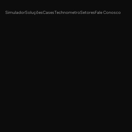
Simulador
Soluções
Cases
Technometro
Setores
Fale Conosco